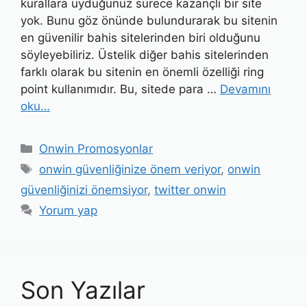
kurallara uyduğunuz sürece kazançlı bir site
yok. Bunu göz önünde bulundurarak bu sitenin
en güvenilir bahis sitelerinden biri olduğunu
söyleyebiliriz. Üstelik diğer bahis sitelerinden
farklı olarak bu sitenin en önemli özelliği ring
point kullanımıdır. Bu, sitede para …
Devamını
oku…
Kategoriler
Onwin Promosyonlar
Etiketler
onwin güvenliğinize önem veriyor
,
onwin
güvenliğinizi önemsiyor
,
twitter onwin
Yorum yap
Son Yazılar