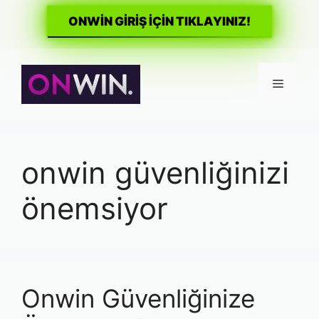
ONWİN GİRİŞ İÇİN TIKLAYINIZ!
İçeriğe
atla
Menü
onwin güvenliğinizi
önemsiyor
Onwin Güvenliğinize