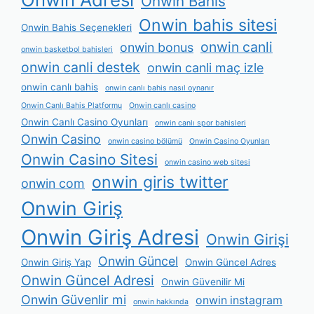
Onwin Bahis
Onwin bahis sitesi
Onwin Bahis Seçenekleri
onwin canli
onwin bonus
onwin basketbol bahisleri
onwin canli destek
onwin canli maç izle
onwin canlı bahis
onwin canlı bahis nasıl oynanır
Onwin Canlı Bahis Platformu
Onwin canlı casino
Onwin Canlı Casino Oyunları
onwin canlı spor bahisleri
Onwin Casino
onwin casino bölümü
Onwin Casino Oyunları
Onwin Casino Sitesi
onwin casino web sitesi
onwin giris twitter
onwin com
Onwin Giriş
Onwin Giriş Adresi
Onwin Girişi
Onwin Güncel
Onwin Giriş Yap
Onwin Güncel Adres
Onwin Güncel Adresi
Onwin Güvenilir Mi
Onwin Güvenlir mi
onwin instagram
onwin hakkında