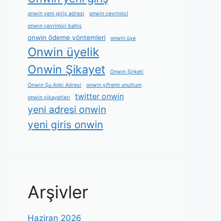
onwin yeni giriş adresi
onwin çevrimiçi
onwin çevrimiçi bahis
onwin ödeme yöntemleri
onwin üye
Onwin üyelik
Onwin Şikayet
Onwin Şirketi
Onwin Şu Anki Adresi
onwin şifremi unuttum
twitter onwin
onwin şikayetleri
yeni adresi onwin
yeni giris onwin
Arşivler
Haziran 2026