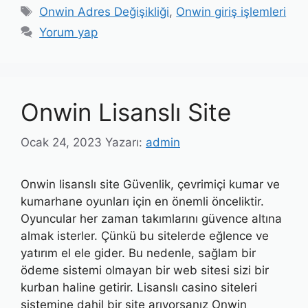
Etiketler
Onwin Adres Değişikliği
,
Onwin giriş işlemleri
Yorum yap
Onwin Lisanslı Site
Ocak 24, 2023
Yazarı:
admin
Onwin lisanslı site Güvenlik, çevrimiçi kumar ve
kumarhane oyunları için en önemli önceliktir.
Oyuncular her zaman takımlarını güvence altına
almak isterler. Çünkü bu sitelerde eğlence ve
yatırım el ele gider. Bu nedenle, sağlam bir
ödeme sistemi olmayan bir web sitesi sizi bir
kurban haline getirir. Lisanslı casino siteleri
sistemine dahil bir site arıyorsanız Onwin