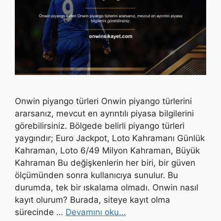
Onwin piyango türleri Onwin piyango türlerini
ararsanız, mevcut en ayrıntılı piyasa bilgilerini
görebilirsiniz. Bölgede belirli piyango türleri
yaygındır; Euro Jackpot, Loto Kahramanı Günlük
Kahraman, Loto 6/49 Milyon Kahraman, Büyük
Kahraman Bu değişkenlerin her biri, bir güven
ölçümünden sonra kullanıcıya sunulur. Bu
durumda, tek bir ıskalama olmadı. Onwin nasıl
kayıt olurum? Burada, siteye kayıt olma
sürecinde …
Devamını oku…