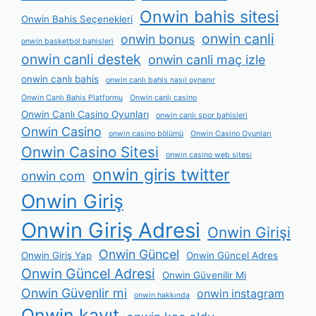
Onwin bahis sitesi
Onwin Bahis Seçenekleri
onwin canli
onwin bonus
onwin basketbol bahisleri
onwin canli destek
onwin canli maç izle
onwin canlı bahis
onwin canlı bahis nasıl oynanır
Onwin Canlı Bahis Platformu
Onwin canlı casino
Onwin Canlı Casino Oyunları
onwin canlı spor bahisleri
Onwin Casino
onwin casino bölümü
Onwin Casino Oyunları
Onwin Casino Sitesi
onwin casino web sitesi
onwin giris twitter
onwin com
Onwin Giriş
Onwin Giriş Adresi
Onwin Girişi
Onwin Güncel
Onwin Giriş Yap
Onwin Güncel Adres
Onwin Güncel Adresi
Onwin Güvenilir Mi
Onwin Güvenlir mi
onwin instagram
onwin hakkında
Onwin kayıt