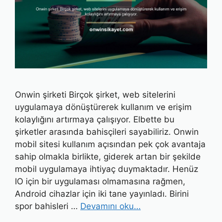
Onwin şirketi Birçok şirket, web sitelerini
uygulamaya dönüştürerek kullanım ve erişim
kolaylığını artırmaya çalışıyor. Elbette bu
şirketler arasında bahisçileri sayabiliriz. Onwin
mobil sitesi kullanım açısından pek çok avantaja
sahip olmakla birlikte, giderek artan bir şekilde
mobil uygulamaya ihtiyaç duymaktadır. Henüz
IO için bir uygulaması olmamasına rağmen,
Android cihazlar için iki tane yayınladı. Birini
spor bahisleri …
Devamını oku…