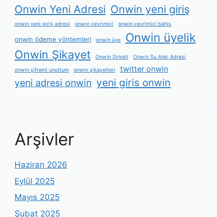
Onwin Yeni Adresi
Onwin yeni giriş
onwin yeni giriş adresi
onwin çevrimiçi
onwin çevrimiçi bahis
Onwin üyelik
onwin ödeme yöntemleri
onwin üye
Onwin Şikayet
Onwin Şirketi
Onwin Şu Anki Adresi
twitter onwin
onwin şifremi unuttum
onwin şikayetleri
yeni giris onwin
yeni adresi onwin
Arşivler
Haziran 2026
Eylül 2025
Mayıs 2025
Şubat 2025