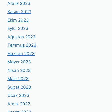
Aralık 2023
Kasım 2023
Ekim 2023
Eylül 2023
Ağustos 2023
Temmuz 2023
Haziran 2023
Mayıs 2023
Nisan 2023
Mart 2023
Şubat 2023
Ocak 2023
Aralık 2022