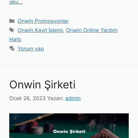
oku…
Kategoriler
Onwin Promosyonlar
Etiketler
Onwin Kayıt İşlemi
,
Onwin Online Yardım
Hattı
Yorum yap
Onwin Şirketi
Ocak 26, 2023
Yazarı:
admin