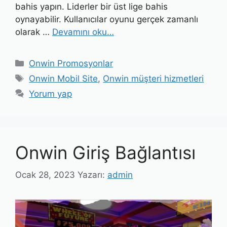
bahis yapın. Liderler bir üst lige bahis
oynayabilir. Kullanıcılar oyunu gerçek zamanlı
olarak …
Devamını oku…
Kategoriler
Onwin Promosyonlar
Etiketler
Onwin Mobil Site
,
Onwin müşteri hizmetleri
Yorum yap
Onwin Giriş Bağlantısı
Ocak 28, 2023
Yazarı:
admin