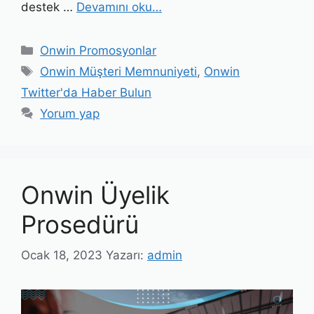
destek …
Devamını oku…
Kategoriler
Onwin Promosyonlar
Etiketler
Onwin Müşteri Memnuniyeti
,
Onwin
Twitter'da Haber Bulun
Yorum yap
Onwin Üyelik
Prosedürü
Ocak 18, 2023
Yazarı:
admin