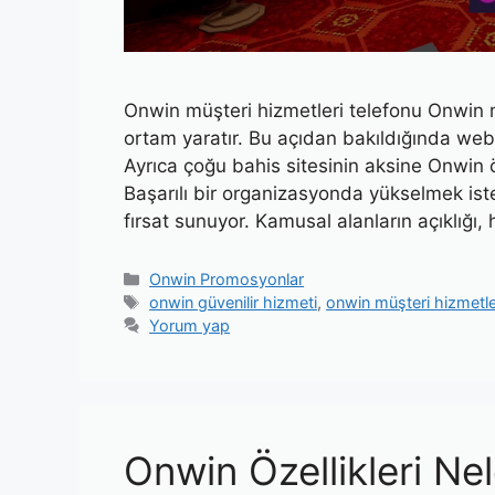
Onwin müşteri hizmetleri telefonu Onwin m
ortam yaratır. Bu açıdan bakıldığında web s
Ayrıca çoğu bahis sitesinin aksine Onwin ö
Başarılı bir organizasyonda yükselmek isted
fırsat sunuyor. Kamusal alanların açıklığı, 
Kategoriler
Onwin Promosyonlar
Etiketler
onwin güvenilir hizmeti
,
onwin müşteri hizmetle
Yorum yap
Onwin Özellikleri Nel