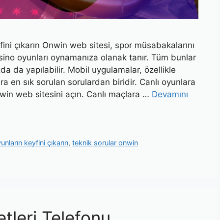
ini çıkarın Onwin web sitesi, spor müsabakalarını
asino oyunları oynamanıza olanak tanır. Tüm bunlar
 da yapılabilir. Mobil uygulamalar, özellikle
a en sık sorulan sorulardan biridir. Canlı oyunlara
win web sitesini açın. Canlı maçlara …
Devamını
ların keyfini çıkarın
,
teknik sorular onwin
tleri Telefonu