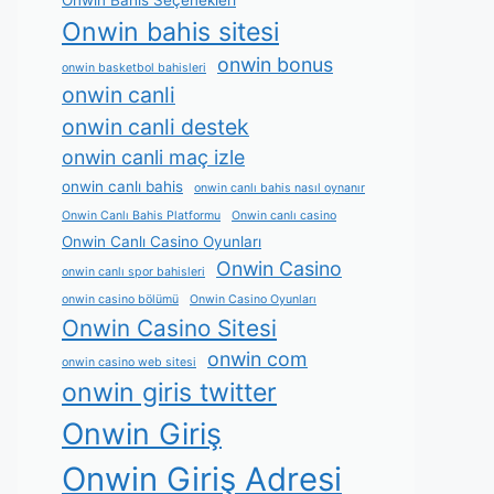
Onwin Bahis Seçenekleri
Onwin bahis sitesi
onwin bonus
onwin basketbol bahisleri
onwin canli
onwin canli destek
onwin canli maç izle
onwin canlı bahis
onwin canlı bahis nasıl oynanır
Onwin Canlı Bahis Platformu
Onwin canlı casino
Onwin Canlı Casino Oyunları
Onwin Casino
onwin canlı spor bahisleri
onwin casino bölümü
Onwin Casino Oyunları
Onwin Casino Sitesi
onwin com
onwin casino web sitesi
onwin giris twitter
Onwin Giriş
Onwin Giriş Adresi