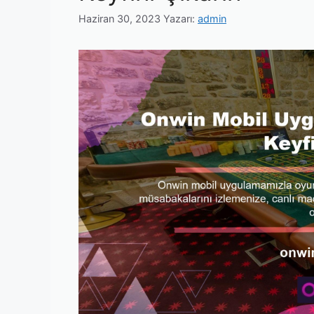
Haziran 30, 2023
Yazarı:
admin