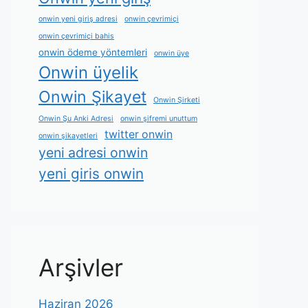
onwin yeni giriş adresi
onwin çevrimiçi
onwin çevrimiçi bahis
onwin ödeme yöntemleri
onwin üye
Onwin üyelik
Onwin Şikayet
Onwin Şirketi
Onwin Şu Anki Adresi
onwin şifremi unuttum
twitter onwin
onwin şikayetleri
yeni adresi onwin
yeni giris onwin
Arşivler
Haziran 2026