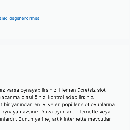
anıcı değerlendirmesi
ız varsa oynayabilirsiniz. Hemen ücretsiz slot
azanma olasılığınızı kontrol edebilirsiniz.
 bir yanından en iyi ve en popüler slot oyunlarına
u oynayamazsınız. Yuva oyunları, internette veya
lardır. Bunun yerine, artık internette mevcutlar