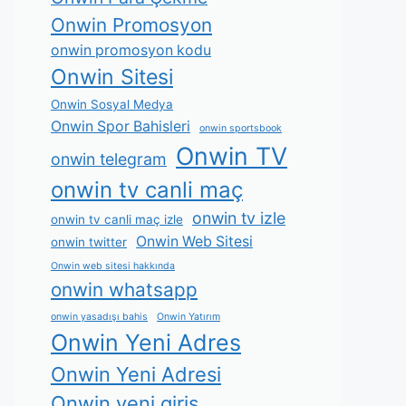
Onwin Promosyon
onwin promosyon kodu
Onwin Sitesi
Onwin Sosyal Medya
Onwin Spor Bahisleri
onwin sportsbook
Onwin TV
onwin telegram
onwin tv canli maç
onwin tv izle
onwin tv canli maç izle
Onwin Web Sitesi
onwin twitter
Onwin web sitesi hakkında
onwin whatsapp
onwin yasadışı bahis
Onwin Yatırım
Onwin Yeni Adres
Onwin Yeni Adresi
Onwin yeni giriş