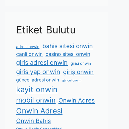
Etiket Bulutu
bahis sitesi onwin
adresi onwin
canli onwin
casino sitesi onwin
giris adresi onwin
girisi onwin
giris yap onwin
giriş onwin
güncel adresi onwin
güncel onwin
kayit onwin
mobil onwin
Onwin Adres
Onwin Adresi
Onwin Bahis