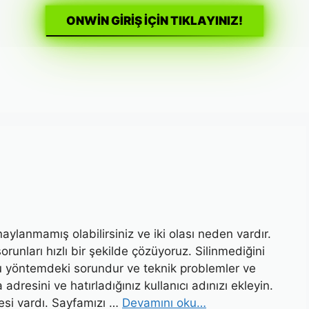
ONWİN GİRİŞ İÇİN TIKLAYINIZ!
onaylanmamış olabilirsiniz ve iki olası neden vardır.
sorunları hızlı bir şekilde çözüyoruz. Silinmediğini
u yöntemdeki sorundur ve teknik problemler ve
 adresini ve hatırladığınız kullanıcı adınızı ekleyin.
esi vardı. Sayfamızı …
Devamını oku…