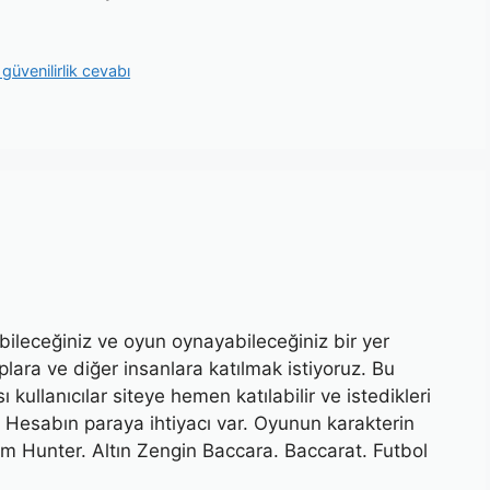
güvenilirlik cevabı
bileceğiniz ve oyun oynayabileceğiniz bir yer
plara ve diğer insanlara katılmak istiyoruz. Bu
 kullanıcılar siteye hemen katılabilir ve istedikleri
 Hesabın paraya ihtiyacı var. Oyunun karakterin
m Hunter. Altın Zengin Baccara. Baccarat. Futbol