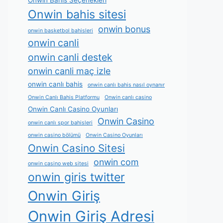
Onwin Bahis Seçenekleri
Onwin bahis sitesi
onwin bonus
onwin basketbol bahisleri
onwin canli
onwin canli destek
onwin canli maç izle
onwin canlı bahis
onwin canlı bahis nasıl oynanır
Onwin Canlı Bahis Platformu
Onwin canlı casino
Onwin Canlı Casino Oyunları
Onwin Casino
onwin canlı spor bahisleri
onwin casino bölümü
Onwin Casino Oyunları
Onwin Casino Sitesi
onwin com
onwin casino web sitesi
onwin giris twitter
Onwin Giriş
Onwin Giriş Adresi