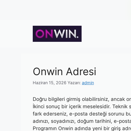
İçeriğe
atla
Onwin Adresi
Haziran 15, 2026
Yazarı:
admin
Doğru bilgileri girmiş olabilirsiniz, ancak 
İkinci sonuç bir içerik meselesidir. Teknik 
fark ederseniz, e-posta desteği sorunu b
adınızı, soyadınızı, doğum tarihini, e-posta
Programın Onwin adında yeni bir giriş adr