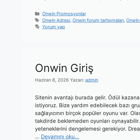
Kategoriler
Onwin Promosyonlar
Etiketler
Onwin Adresi
,
Onwin forum tartışmaları
,
Onwin 
Yorum yap
Onwin Giriş
Haziran 8, 2026
Yazarı:
admin
Sitenin avantajı burada gelir. Ödül kazana
istiyoruz. Bize yardım edebilecek bazı gru
sağlayıcının birçok popüler oyunu var. Olası
takdirde beklemeden oyunları oynayabilir.
yeteneklerini dengelemesi gerekiyor. Drea
…
Devamını oku…