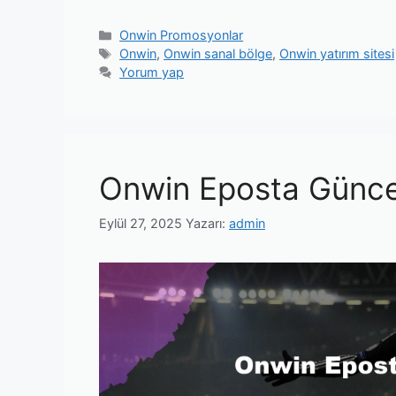
Kategoriler
Onwin Promosyonlar
Etiketler
Onwin
,
Onwin sanal bölge
,
Onwin yatırım sitesi
Yorum yap
Onwin Eposta Günce
Eylül 27, 2025
Yazarı:
admin