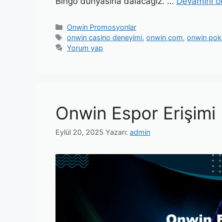
Bingo dünyasına dalacağız. …
Devamını 
Kategoriler
Onwin Promosyonlar
Etiketler
onwin casino deneyimi
,
onwin com
,
onwin poke
Yorum yap
Onwin Espor Erişimi
Eylül 20, 2025
Yazarı:
admin