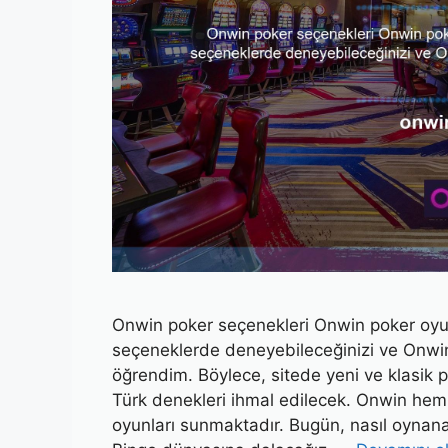
Onwin poker seçenekleri Onwin poker oyun
seçeneklerde deneyebileceğinizi ve Onwi
öğrendim. Böylece, sitede yeni ve klasik po
Türk denekleri ihmal edilecek. Onwin hem 
oyunları sunmaktadır. Bugün, nasıl oynana