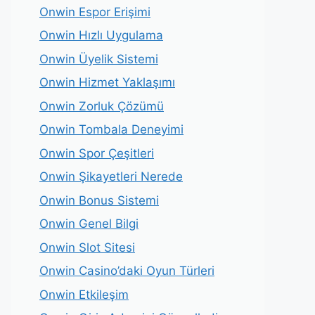
Onwin Espor Erişimi
Onwin Hızlı Uygulama
Onwin Üyelik Sistemi
Onwin Hizmet Yaklaşımı
Onwin Zorluk Çözümü
Onwin Tombala Deneyimi
Onwin Spor Çeşitleri
Onwin Şikayetleri Nerede
Onwin Bonus Sistemi
Onwin Genel Bilgi
Onwin Slot Sitesi
Onwin Casino’daki Oyun Türleri
Onwin Etkileşim