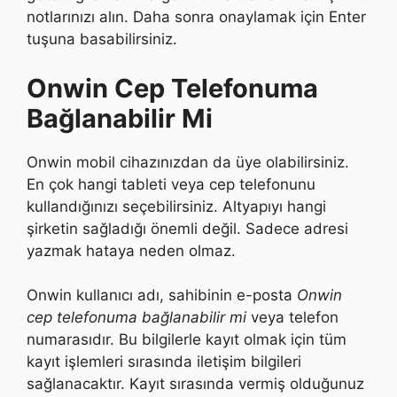
notlarınızı alın. Daha sonra onaylamak için Enter
tuşuna basabilirsiniz.
Onwin Cep Telefonuma
Bağlanabilir Mi
Onwin mobil cihazınızdan da üye olabilirsiniz.
En çok hangi tableti veya cep telefonunu
kullandığınızı seçebilirsiniz. Altyapıyı hangi
şirketin sağladığı önemli değil. Sadece adresi
yazmak hataya neden olmaz.
Onwin kullanıcı adı, sahibinin e-posta
Onwin
cep telefonuma bağlanabilir mi
veya telefon
numarasıdır. Bu bilgilerle kayıt olmak için tüm
kayıt işlemleri sırasında iletişim bilgileri
sağlanacaktır. Kayıt sırasında vermiş olduğunuz