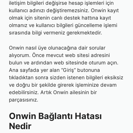
iletişim bilgileri değişirse hesap işlemleri için
kullanıcı adınızı değiştiremezsiniz. Onwin kayıt
olmak için sitenin canlı destek hattına kayıt
olmanız ve kullanıcı bilgileri güncelleme işlemi
sırasında bilgi vermeniz gerekmektedir.
Onwin nasıl üye olunacağına dair sorular
alıyorum. Önce mevcut web sitesi adresini
bulun ve ardından web sitesinde oturum açın.
Ana sayfada yer alan “Giriş” butonuna
tıkladıktan sonra sizden istenen bilgileri eksiksiz
ve doğru bir şekilde girerek işleminize devam
edebilirsiniz. Artık Onwin ailesinin bir
parçasısınız.
Onwin Bağlantı Hatası
Nedir