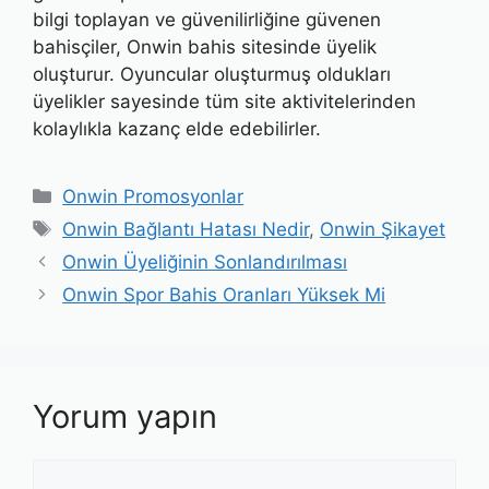
bilgi toplayan ve güvenilirliğine güvenen
bahisçiler, Onwin bahis sitesinde üyelik
oluşturur. Oyuncular oluşturmuş oldukları
üyelikler sayesinde tüm site aktivitelerinden
kolaylıkla kazanç elde edebilirler.
Kategoriler
Onwin Promosyonlar
Etiketler
Onwin Bağlantı Hatası Nedir
,
Onwin Şikayet
Yazı
Onwin Üyeliğinin Sonlandırılması
dolaşımı
Onwin Spor Bahis Oranları Yüksek Mi
Yorum yapın
Yorum