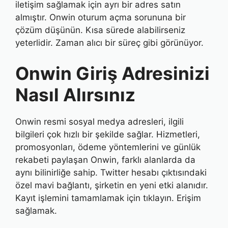
iletişim sağlamak için ayrı bir adres satın
almıştır. Onwin oturum açma sorununa bir
çözüm düşünün. Kısa sürede alabilirseniz
yeterlidir. Zaman alıcı bir süreç gibi görünüyor.
Onwin Giriş Adresinizi
Nasıl Alırsınız
Onwin resmi sosyal medya adresleri, ilgili
bilgileri çok hızlı bir şekilde sağlar. Hizmetleri,
promosyonları, ödeme yöntemlerini ve günlük
rekabeti paylaşan Onwin, farklı alanlarda da
aynı bilinirliğe sahip. Twitter hesabı çıktısındaki
özel mavi bağlantı, şirketin en yeni etki alanıdır.
Kayıt işlemini tamamlamak için tıklayın. Erişim
sağlamak.