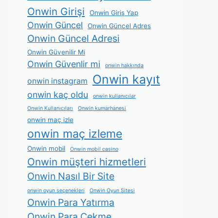
Onwin Girişi
Onwin Giriş Yap
Onwin Güncel
Onwin Güncel Adres
Onwin Güncel Adresi
Onwin Güvenilir Mi
Onwin Güvenlir mi
onwin hakkında
Onwin kayıt
onwin instagram
onwin kaç oldu
onwin kullanıcılar
Onwin Kullanıcıları
Onwin kumarhanesi
onwin maç izle
onwin maç izleme
Onwin mobil
Onwin mobil casino
Onwin müşteri hizmetleri
Onwin Nasıl Bir Site
onwin oyun seçenekleri
Onwin Oyun Sitesi
Onwin Para Yatırma
Onwin Para Çekme