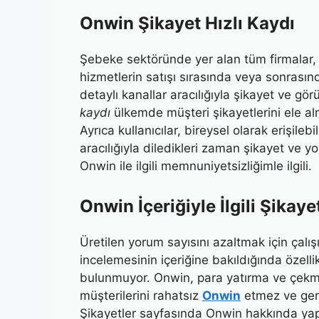
Onwin Şikayet Hızlı Kaydı
Şebeke sektöründe yer alan tüm firmalar, 
hizmetlerin satışı sırasında veya sonrası
detaylı kanallar aracılığıyla şikayet ve görü
kaydı
ülkemde müşteri şikayetlerini ele alm
Ayrıca kullanıcılar, bireysel olarak erişile
aracılığıyla diledikleri zaman şikayet ve y
Onwin ile ilgili memnuniyetsizliğimle ilgili.
Onwin İçeriğiyle İlgili Şikaye
Üretilen yorum sayısını azaltmak için çalı
incelemesinin içeriğine bakıldığında özellikl
bulunmuyor. Onwin, para yatırma ve çekme i
müşterilerini rahatsız
Onwin
etmez ve gerç
Şikayetler sayfasında Onwin hakkında yap