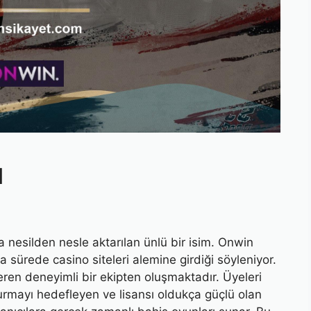
ı
a nesilden nesle aktarılan ünlü bir isim. Onwin
sa sürede casino siteleri alemine girdiği söyleniyor.
eren deneyimli bir ekipten oluşmaktadır. Üyeleri
uşturmayı hedefleyen ve lisansı oldukça güçlü olan