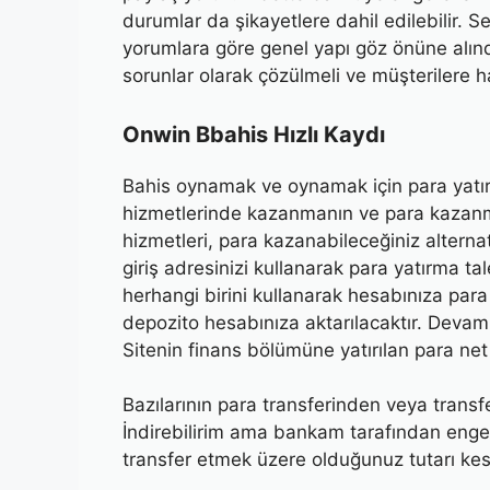
durumlar da şikayetlere dahil edilebilir. S
yorumlara göre genel yapı göz önüne alınd
sorunlar olarak çözülmeli ve müşterilere 
Onwin Bbahis Hızlı Kaydı
Bahis oynamak ve oynamak için para yatır
hizmetlerinde kazanmanın ve para kazanma
hizmetleri, para kazanabileceğiniz alternat
giriş adresinizi kullanarak para yatırma t
herhangi birini kullanarak hesabınıza para 
depozito hesabınıza aktarılacaktır. Devam 
Sitenin finans bölümüne yatırılan para net 
Bazılarının para transferinden veya transf
İndirebilirim ama bankam tarafından engel
transfer etmek üzere olduğunuz tutarı kesi