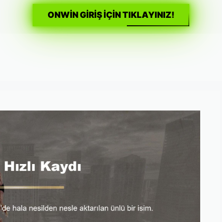
ONWİN GİRİŞ İÇİN TIKLAYINIZ!