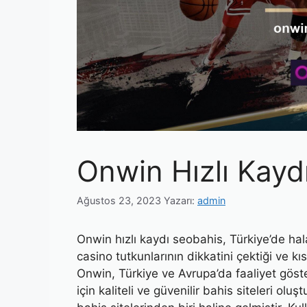
Onwin Hızlı Kayd
Ağustos 23, 2023
Yazarı:
admin
Onwin hızlı kaydı seobahis, Türkiye’de hal
casino tutkunlarının dikkatini çektiği ve kı
Onwin, Türkiye ve Avrupa’da faaliyet göst
için kaliteli ve güvenilir bahis siteleri ol