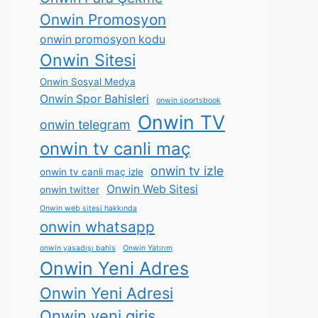
Onwin Promosyon
onwin promosyon kodu
Onwin Sitesi
Onwin Sosyal Medya
Onwin Spor Bahisleri
onwin sportsbook
Onwin TV
onwin telegram
onwin tv canli maç
onwin tv izle
onwin tv canli maç izle
Onwin Web Sitesi
onwin twitter
Onwin web sitesi hakkında
onwin whatsapp
onwin yasadışı bahis
Onwin Yatırım
Onwin Yeni Adres
Onwin Yeni Adresi
Onwin yeni giriş