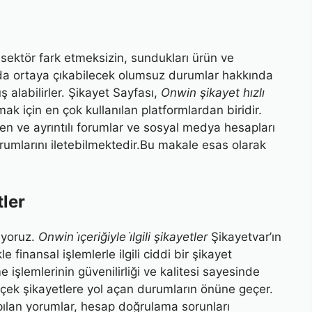
sektör fark etmeksizin, sundukları ürün ve
nda ortaya çıkabilecek olumsuz durumlar hakkında
ş alabilirler. Şikayet Sayfası,
Onwin şikayet hızlı
ak için en çok kullanılan platformlardan biridir.
bilen ve ayrıntılı forumlar ve sosyal medya hesapları
orumlarını iletebilmektedir.Bu makale esas olarak
tler
şıyoruz.
Onwin i̇çeriğiyle i̇lgili şikayetler
Şikayetvar’ın
e finansal işlemlerle ilgili ciddi bir şikayet
şlemlerinin güvenilirliği ve kalitesi sayesinde
ek şikayetlere yol açan durumların önüne geçer.
ılan yorumlar, hesap doğrulama sorunları