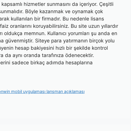
n kapsamlı hizmetler sunmasını da içeriyor. Çeşitli
 sunmalıdır. Böyle kazanmak ve oynamak çok
arak kullanılan bir firmadır. Bu nedenle lisans
z oranlarını koruyabilirsiniz. Bu site uzun yıllardır
ıları oldukça memnun. Kullanıcı yorumları şu anda en
a güvenmiştir. Siteye para yatırmanın birçok yolu
yenin hesap bakiyesini hızlı bir şekilde kontrol
ara da aynı oranda tarafınıza ödenecektir.
yelerini sadece birkaç adımda hesaplarına
onwin mobil uygulaması lansman açıklaması