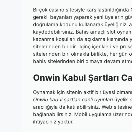
Birçok casino sitesiyle karşılaştırıldığında
gerekli beyanları yaparak yeni üyelerin gü
doğrulama kodunu kullanarak üyeliğinizi aç
kaydedebilirsiniz. Bahis amaçlı slot oyna
kazanma koşulları da açıklama kısmında
sitelerinden biridir. İlginç içerikleri ve p
sitelerinden biri olmakla birlikte, her gün 
bahis sitelerinden biri olmaya devam etme
Onwin Kabul Şartları Ca
Oynamak için sitenin aktif bir üyesi olman
Onwin kabul şartları canlı oyunları
üyelik k
aracılığıyla da katılabilirsiniz. Web sites
bağlanabilirsiniz. Mobil uygulama üzerinde
ihtiyacınız yoktur.