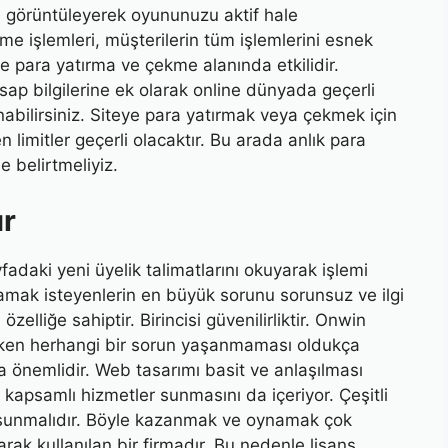
i görüntüleyerek oyununuzu aktif hale
me işlemleri, müşterilerin tüm işlemlerini esnek
 para yatırma ve çekme alanında etkilidir.
sap bilgilerine ek olarak online dünyada geçerli
nabilirsiniz. Siteye para yatırmak veya çekmek için
 limitler geçerli olacaktır. Bu arada anlık para
e belirtmeliyiz.
ur
fadaki yeni üyelik talimatlarını okuyarak işlemi
amak isteyenlerin en büyük sorunu sorunsuz ve ilgi
özelliğe sahiptir. Birincisi güvenilirliktir. Onwin
erken herhangi bir sorun yaşanmaması oldukça
a önemlidir. Web tasarımı basit ve anlaşılması
n kapsamlı hizmetler sunmasını da içeriyor. Çeşitli
 sunmalıdır. Böyle kazanmak ve oynamak çok
arak kullanılan bir firmadır. Bu nedenle lisans