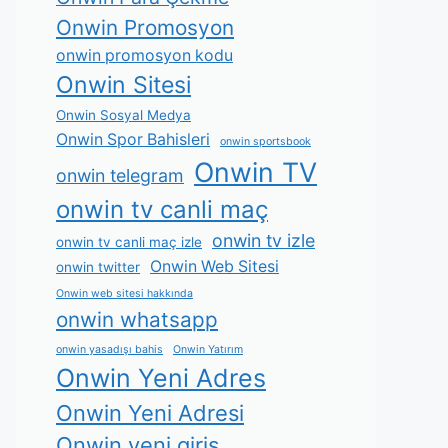
Onwin Promosyon
onwin promosyon kodu
Onwin Sitesi
Onwin Sosyal Medya
Onwin Spor Bahisleri
onwin sportsbook
Onwin TV
onwin telegram
onwin tv canli maç
onwin tv izle
onwin tv canli maç izle
Onwin Web Sitesi
onwin twitter
Onwin web sitesi hakkında
onwin whatsapp
onwin yasadışı bahis
Onwin Yatırım
Onwin Yeni Adres
Onwin Yeni Adresi
Onwin yeni giriş