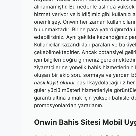
alınamamıştır. Bu nedenle aslında yüksek fai
hizmet veriyor ve bildiğimiz gibi kullanıc
önemli şey. Onwin her zaman kullanıcıların
bulunmaktadır. Birine para yatırdığınızda ü
edebilirsiniz. Aynı şekilde kazandığınız p
Kullanıcılar kazandıkları paraları ve baki
çekebilmektedirler. Ancak potansiyel gelir
için bilgileri doğru girmeniz gerekmektedir
ziyaretçilerine yönelik bahis hizmetlerini
oluşan bir ekip soru sormaya ve yardım
nasıl kayıt olunur
nasıl kaydolacağınız her z
güler yüzlü müşteri hizmetleriyle görüntüle
garanti altına almak için yüksek bahisler
promosyonlardan yararlanın.
Onwin Bahis Sitesi Mobil U