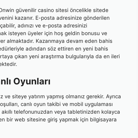
 Onwin güvenilir casino sitesi öncelikle sitede
venini kazanır. E-posta adresinize gönderilen
abilir, adınızı ve e-posta adresinizi
mak isteyen üyeler için hoş geldin bonusu ve
 yer almaktadır. Kazanmaya devam eden bahis
rosedürleriyle adından söz ettiren en yeni bahis
ortaya çıkan yeni araştırma bulgularıyla da en ileri
ktedir.
nlı Oyunları
ız ve siteye yatırım yapmış olmanız gerekir. Ayrıca
oşulları, canlı oyun takibi ve mobil uygulaması
ine akıllı telefonunuzdan veya tabletinizden kolayca
n bir web sitesine giriş yapmak için bilgisayara