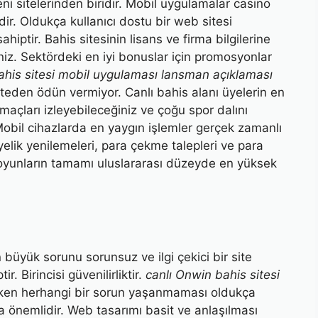
i sitelerinden biridir. Mobil uygulamalar casino
ir. Oldukça kullanıcı dostu bir web sitesi
iptir. Bahis sitesinin lisans ve firma bilgilerine
iniz. Sektördeki en iyi bonuslar için promosyonlar
his sitesi mobil uygulaması lansman açıklaması
liteden ödün vermiyor. Canlı bahis alanı üyelerin en
ı maçları izleyebileceğiniz ve çoğu spor dalını
Mobil cihazlarda en yaygın işlemler gerçek zamanlı
üyelik yenilemeleri, para çekme talepleri ve para
 oyunların tamamı uluslararası düzeyde en yüksek
büyük sorunu sorunsuz ve ilgi çekici bir site
r. Birincisi güvenilirliktir.
canlı Onwin bahis sitesi
erken herhangi bir sorun yaşanmaması oldukça
a önemlidir. Web tasarımı basit ve anlaşılması