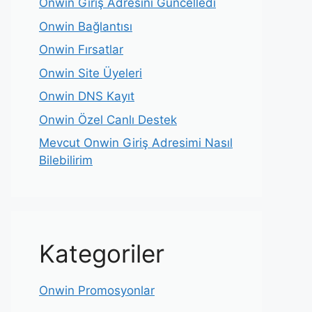
Onwin Giriş Adresini Güncelledi
Onwin Bağlantısı
Onwin Fırsatlar
Onwin Site Üyeleri
Onwin DNS Kayıt
Onwin Özel Canlı Destek
Mevcut Onwin Giriş Adresimi Nasıl
Bilebilirim
Kategoriler
Onwin Promosyonlar