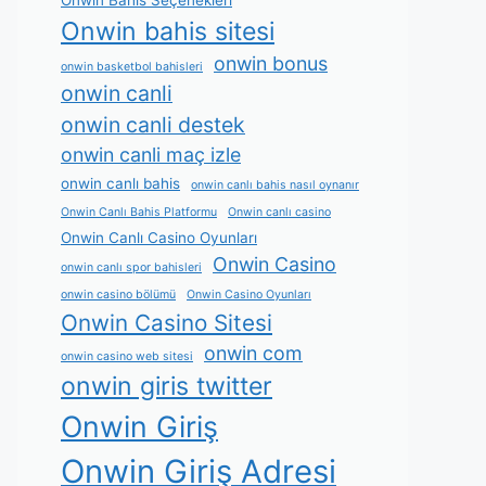
Onwin Bahis Seçenekleri
Onwin bahis sitesi
onwin bonus
onwin basketbol bahisleri
onwin canli
onwin canli destek
onwin canli maç izle
onwin canlı bahis
onwin canlı bahis nasıl oynanır
Onwin Canlı Bahis Platformu
Onwin canlı casino
Onwin Canlı Casino Oyunları
Onwin Casino
onwin canlı spor bahisleri
onwin casino bölümü
Onwin Casino Oyunları
Onwin Casino Sitesi
onwin com
onwin casino web sitesi
onwin giris twitter
Onwin Giriş
Onwin Giriş Adresi