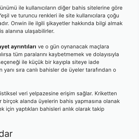
ünümü ile kullanıcıların diğer bahis sitelerine göre
şil ve turuncu renkleri ile site kullanıcılara çoğu
r. Onwin ile ilgili şikayetler hakkında bilgi almak
 alanına ulaşabilirler.
yet ayrıntıları
ve o gün oynanacak maçlara
sayılırsa tüm paralarını kaybetmemek ve dolayısıyla
eçeneği ile küçük bir kayıpla siteye iade
 yanı sıra canlı bahisler de üyeler tarafından o
istiksel veri yelpazesine erişim sağlar. Kriketten
 birçok alanda üyelerin bahis yapmasına olanak
için yaptıkları bahisleri anlık olarak takip
dar