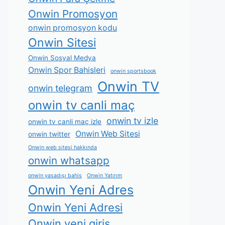
Onwin Promosyon
onwin promosyon kodu
Onwin Sitesi
Onwin Sosyal Medya
Onwin Spor Bahisleri
onwin sportsbook
Onwin TV
onwin telegram
onwin tv canli maç
onwin tv izle
onwin tv canli maç izle
Onwin Web Sitesi
onwin twitter
Onwin web sitesi hakkında
onwin whatsapp
onwin yasadışı bahis
Onwin Yatırım
Onwin Yeni Adres
Onwin Yeni Adresi
Onwin yeni giriş