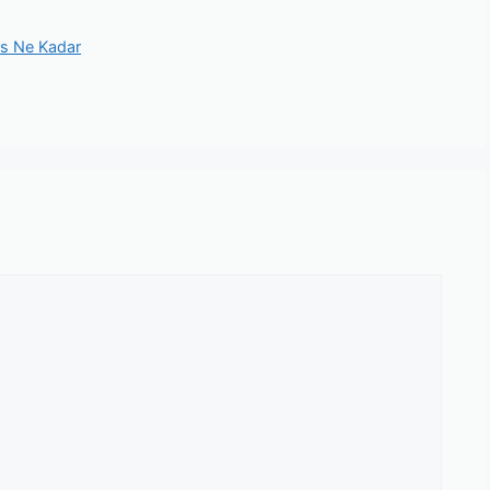
es Ne Kadar