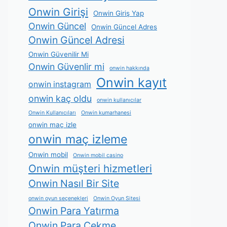
Onwin Girişi
Onwin Giriş Yap
Onwin Güncel
Onwin Güncel Adres
Onwin Güncel Adresi
Onwin Güvenilir Mi
Onwin Güvenlir mi
onwin hakkında
Onwin kayıt
onwin instagram
onwin kaç oldu
onwin kullanıcılar
Onwin Kullanıcıları
Onwin kumarhanesi
onwin maç izle
onwin maç izleme
Onwin mobil
Onwin mobil casino
Onwin müşteri hizmetleri
Onwin Nasıl Bir Site
onwin oyun seçenekleri
Onwin Oyun Sitesi
Onwin Para Yatırma
Onwin Para Çekme