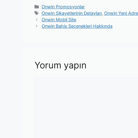
Kategoriler
Onwin Promosyonlar
Etiketler
Onwin Şikayetlerinin Detayları
,
Onwin Yeni Adr
Yazı
Onwin Mobil Site
dolaşımı
Onwin Bahis Seçenekleri Hakkında
Yorum yapın
Yorum