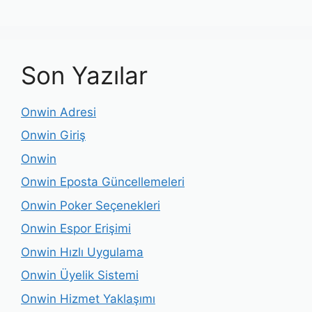
Son Yazılar
Onwin Adresi
Onwin Giriş
Onwin
Onwin Eposta Güncellemeleri
Onwin Poker Seçenekleri
Onwin Espor Erişimi
Onwin Hızlı Uygulama
Onwin Üyelik Sistemi
Onwin Hizmet Yaklaşımı