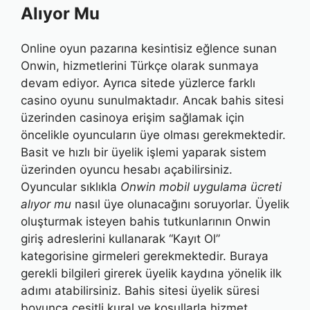
Alıyor Mu
Online oyun pazarına kesintisiz eğlence sunan
Onwin, hizmetlerini Türkçe olarak sunmaya
devam ediyor. Ayrıca sitede yüzlerce farklı
casino oyunu sunulmaktadır. Ancak bahis sitesi
üzerinden casinoya erişim sağlamak için
öncelikle oyuncuların üye olması gerekmektedir.
Basit ve hızlı bir üyelik işlemi yaparak sistem
üzerinden oyuncu hesabı açabilirsiniz.
Oyuncular sıklıkla
Onwin mobil uygulama ücreti
alıyor mu
nasıl üye olunacağını soruyorlar. Üyelik
oluşturmak isteyen bahis tutkunlarının Onwin
giriş adreslerini kullanarak “Kayıt Ol”
kategorisine girmeleri gerekmektedir. Buraya
gerekli bilgileri girerek üyelik kaydına yönelik ilk
adımı atabilirsiniz. Bahis sitesi üyelik süresi
boyunca çeşitli kural ve koşullarla hizmet