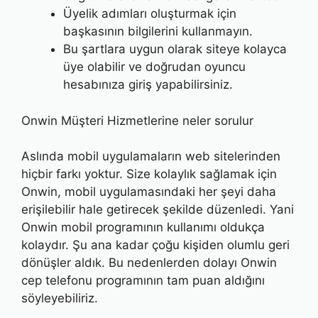
Üyelik adımları oluşturmak için
başkasının bilgilerini kullanmayın.
Bu şartlara uygun olarak siteye kolayca
üye olabilir ve doğrudan oyuncu
hesabınıza giriş yapabilirsiniz.
Onwin Müşteri Hizmetlerine neler sorulur
Aslında mobil uygulamaların web sitelerinden
hiçbir farkı yoktur. Size kolaylık sağlamak için
Onwin, mobil uygulamasındaki her şeyi daha
erişilebilir hale getirecek şekilde düzenledi. Yani
Onwin mobil programının kullanımı oldukça
kolaydır. Şu ana kadar çoğu kişiden olumlu geri
dönüşler aldık. Bu nedenlerden dolayı Onwin
cep telefonu programının tam puan aldığını
söyleyebiliriz.