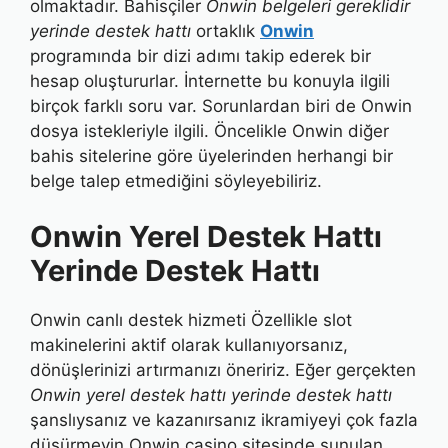
olmaktadır. Bahisçiler
Onwin belgeleri gereklidir
yerinde destek hattı
ortaklık
Onwin
programında bir dizi adımı takip ederek bir
hesap oluştururlar. İnternette bu konuyla ilgili
birçok farklı soru var. Sorunlardan biri de Onwin
dosya istekleriyle ilgili. Öncelikle Onwin diğer
bahis sitelerine göre üyelerinden herhangi bir
belge talep etmediğini söyleyebiliriz.
Onwin Yerel Destek Hattı
Yerinde Destek Hattı
Onwin canlı destek hizmeti Özellikle slot
makinelerini aktif olarak kullanıyorsanız,
dönüşlerinizi artırmanızı öneririz. Eğer gerçekten
Onwin yerel destek hattı yerinde destek hattı
şanslıysanız ve kazanırsanız ikramiyeyi çok fazla
düşürmeyin.Onwin casino sitesinde sunulan