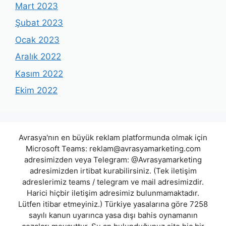
Mart 2023
Şubat 2023
Ocak 2023
Aralık 2022
Kasım 2022
Ekim 2022
Avrasya'nın en büyük reklam platformunda olmak için
Microsoft Teams:
reklam@avrasyamarketing.com
adresimizden veya Telegram: @Avrasyamarketing
adresimizden irtibat kurabilirsiniz. (Tek iletişim
adreslerimiz teams / telegram ve mail adresimizdir.
Harici hiçbir iletişim adresimiz bulunmamaktadır.
Lütfen itibar etmeyiniz.) Türkiye yasalarına göre 7258
sayılı kanun uyarınca yasa dışı bahis oynamanın