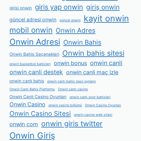
giris yap onwin
giriş onwin
girisi onwin
kayit onwin
güncel adresi onwin
güncel onwin
mobil onwin
Onwin Adres
Onwin Adresi
Onwin Bahis
Onwin bahis sitesi
Onwin Bahis Seçenekleri
onwin canli
onwin bonus
onwin basketbol bahisleri
onwin canli destek
onwin canli maç izle
onwin canlı bahis
onwin canlı bahis nasıl oynanır
Onwin Canlı Bahis Platformu
Onwin canlı casino
Onwin Canlı Casino Oyunları
onwin canlı spor bahisleri
Onwin Casino
onwin casino bölümü
Onwin Casino Oyunları
Onwin Casino Sitesi
onwin casino web sitesi
onwin giris twitter
onwin com
Onwin Giriş