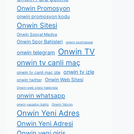
Onwin Promosyon
onwin promosyon kodu
Onwin Sitesi
Onwin Sosyal Medya
Onwin Spor Bahisleri
onwin sportsbook
Onwin TV
onwin telegram
onwin tv canli maç
onwin tv izle
onwin tv canli maç izle
Onwin Web Sitesi
onwin twitter
Onwin web sitesi hakkında
onwin whatsapp
onwin yasadışı bahis
Onwin Yatırım
Onwin Yeni Adres
Onwin Yeni Adresi
Onwin yeni giriş