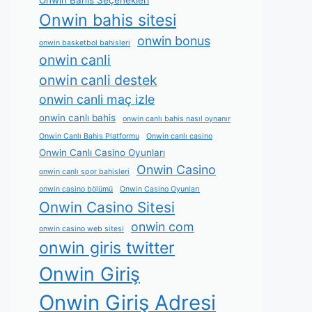
Onwin Bahis Seçenekleri
Onwin bahis sitesi
onwin bonus
onwin basketbol bahisleri
onwin canli
onwin canli destek
onwin canli maç izle
onwin canlı bahis
onwin canlı bahis nasıl oynanır
Onwin Canlı Bahis Platformu
Onwin canlı casino
Onwin Canlı Casino Oyunları
Onwin Casino
onwin canlı spor bahisleri
onwin casino bölümü
Onwin Casino Oyunları
Onwin Casino Sitesi
onwin com
onwin casino web sitesi
onwin giris twitter
Onwin Giriş
Onwin Giriş Adresi