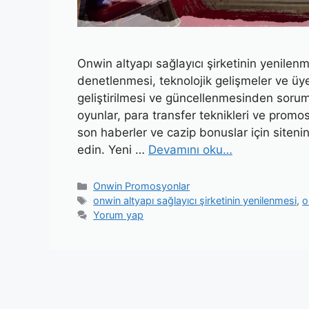
Onwin altyapı sağlayıcı şirketinin yenilenm
denetlenmesi, teknolojik gelişmeler ve üye
geliştirilmesi ve güncellenmesinden soruml
oyunlar, para transfer teknikleri ve pro
son haberler ve cazip bonuslar için siteni
edin. Yeni …
Devamını oku…
Kategoriler
Onwin Promosyonlar
Etiketler
onwin altyapı sağlayıcı şirketinin yenilenmesi
,
o
Yorum yap