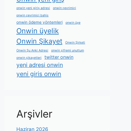
onwin yeni giriş adresi
onwin çevrimiçi
onwin çevrimiçi bahis
onwin ödeme yöntemleri
onwin üye
Onwin üyelik
Onwin Şikayet
Onwin Şirketi
Onwin Şu Anki Adresi
onwin şifremi unuttum
twitter onwin
onwin şikayetleri
yeni adresi onwin
yeni giris onwin
Arşivler
Haziran 2026