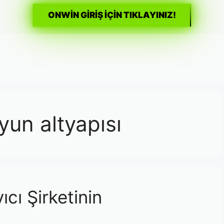
ONWİN GİRİŞ İÇİN TIKLAYINIZ!
yun altyapısı
cı Şirketinin