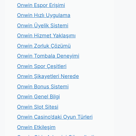
Onwin Espor Erişimi
Onwin Hızlı Uygulama
Onwin Üyelik Sistemi
Onwin Hizmet Yaklaşımı
Onwin Zorluk Çözümü
Onwin Tombala Deneyimi
Onwin Spor Çeşitleri
Onwin Şikayetleri Nerede
Onwin Bonus Sistemi
Onwin Genel Bilgi
Onwin Slot Sitesi
Onwin Casino’daki Oyun Türleri
Onwin Etkileşim