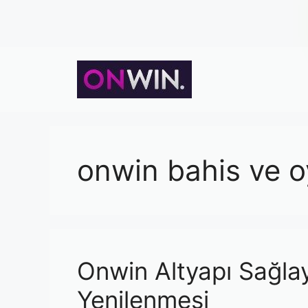
İçeriğe
atla
onwin bahis ve o
Onwin Altyapı Sağlayı
Yenilenmesi