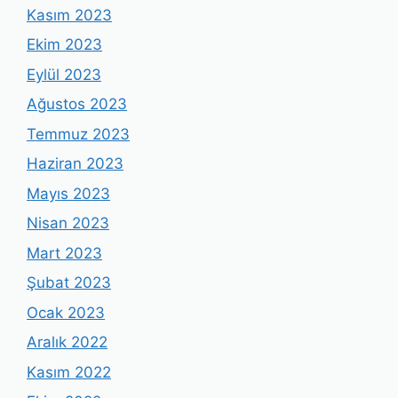
Kasım 2023
Ekim 2023
Eylül 2023
Ağustos 2023
Temmuz 2023
Haziran 2023
Mayıs 2023
Nisan 2023
Mart 2023
Şubat 2023
Ocak 2023
Aralık 2022
Kasım 2022