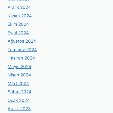
Aralık 2024
Kasım 2024
Ekim 2024
Eylül 2024
Ağustos 2024
Temmuz 2024
Haziran 2024
Mayıs 2024
Nisan 2024
Mart 2024
Şubat 2024
Ocak 2024
Aralık 2023