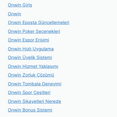
Onwin Giriş
Onwin
Onwin Eposta Güncellemeleri
Onwin Poker Seçenekleri
Onwin Espor Erişimi
Onwin Hızlı Uygulama
Onwin Üyelik Sistemi
Onwin Hizmet Yaklaşımı
Onwin Zorluk Çözümü
Onwin Tombala Deneyimi
Onwin Spor Çeşitleri
Onwin Şikayetleri Nerede
Onwin Bonus Sistemi