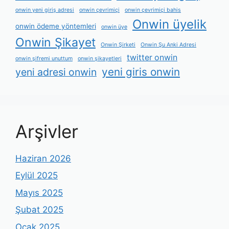
onwin yeni giriş adresi
onwin çevrimiçi
onwin çevrimiçi bahis
Onwin üyelik
onwin ödeme yöntemleri
onwin üye
Onwin Şikayet
Onwin Şirketi
Onwin Şu Anki Adresi
twitter onwin
onwin şifremi unuttum
onwin şikayetleri
yeni giris onwin
yeni adresi onwin
Arşivler
Haziran 2026
Eylül 2025
Mayıs 2025
Şubat 2025
Ocak 2025