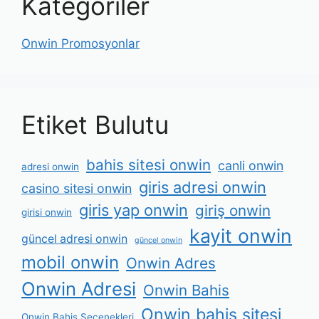
Kategoriler
Onwin Promosyonlar
Etiket Bulutu
bahis sitesi onwin
canli onwin
adresi onwin
giris adresi onwin
casino sitesi onwin
giris yap onwin
giriş onwin
girisi onwin
kayit onwin
güncel adresi onwin
güncel onwin
mobil onwin
Onwin Adres
Onwin Adresi
Onwin Bahis
Onwin bahis sitesi
Onwin Bahis Seçenekleri