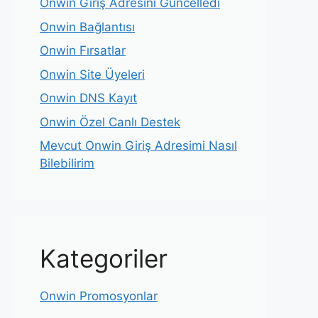
Onwin Giriş Adresini Güncelledi
Onwin Bağlantısı
Onwin Fırsatlar
Onwin Site Üyeleri
Onwin DNS Kayıt
Onwin Özel Canlı Destek
Mevcut Onwin Giriş Adresimi Nasıl
Bilebilirim
Kategoriler
Onwin Promosyonlar