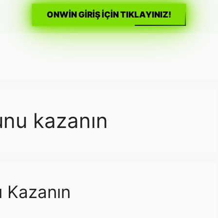
ONWİN GİRİŞ İÇİN TIKLAYINIZ!
unu kazanın
 Kazanın