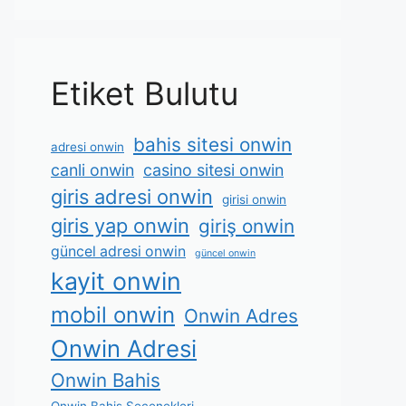
Etiket Bulutu
bahis sitesi onwin
adresi onwin
canli onwin
casino sitesi onwin
giris adresi onwin
girisi onwin
giris yap onwin
giriş onwin
güncel adresi onwin
güncel onwin
kayit onwin
mobil onwin
Onwin Adres
Onwin Adresi
Onwin Bahis