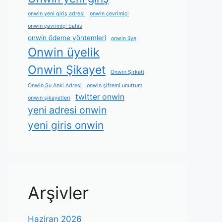
onwin yeni giriş adresi
onwin çevrimiçi
onwin çevrimiçi bahis
onwin ödeme yöntemleri
onwin üye
Onwin üyelik
Onwin Şikayet
Onwin Şirketi
Onwin Şu Anki Adresi
onwin şifremi unuttum
twitter onwin
onwin şikayetleri
yeni adresi onwin
yeni giris onwin
Arşivler
Haziran 2026