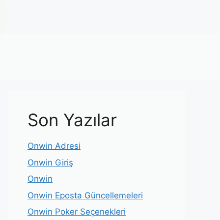
Son Yazılar
Onwin Adresi
Onwin Giriş
Onwin
Onwin Eposta Güncellemeleri
Onwin Poker Seçenekleri