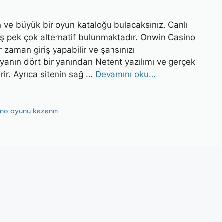
ve büyük bir oyun kataloğu bulacaksınız. Canlı
ış pek çok alternatif bulunmaktadır. Onwin Casino
r zaman giriş yapabilir ve şansınızı
nyanın dört bir yanından Netent yazılımı ve gerçek
rir. Ayrıca sitenin sağ …
Devamını oku…
ino oyunu kazanın