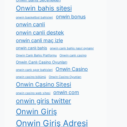
Onwin Bahis Seçenekleri
Onwin bahis sitesi
onwin bonus
onwin basketbol bahisleri
onwin canli
onwin canli destek
onwin canli maç izle
onwin canlı bahis
onwin canlı bahis nasıl oynanır
Onwin Canlı Bahis Platformu
Onwin canlı casino
Onwin Canlı Casino Oyunları
Onwin Casino
onwin canlı spor bahisleri
onwin casino bölümü
Onwin Casino Oyunları
Onwin Casino Sitesi
onwin com
onwin casino web sitesi
onwin giris twitter
Onwin Giriş
Onwin Giriş Adresi