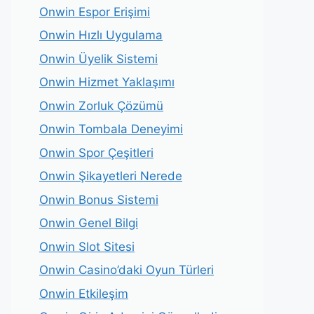
Onwin Espor Erişimi
Onwin Hızlı Uygulama
Onwin Üyelik Sistemi
Onwin Hizmet Yaklaşımı
Onwin Zorluk Çözümü
Onwin Tombala Deneyimi
Onwin Spor Çeşitleri
Onwin Şikayetleri Nerede
Onwin Bonus Sistemi
Onwin Genel Bilgi
Onwin Slot Sitesi
Onwin Casino’daki Oyun Türleri
Onwin Etkileşim