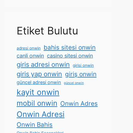
Etiket Bulutu
bahis sitesi onwin
adresi onwin
canli onwin
casino sitesi onwin
giris adresi onwin
girisi onwin
giris yap onwin
giriş onwin
güncel adresi onwin
güncel onwin
kayit onwin
mobil onwin
Onwin Adres
Onwin Adresi
Onwin Bahis