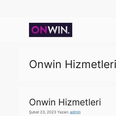
İçeriğe
atla
Onwin Hizmetler
Onwin Hizmetleri
Şubat 23, 2023
Yazarı:
admin