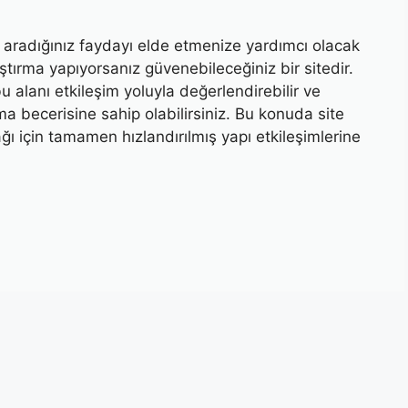
 aradığınız faydayı elde etmenize yardımcı olacak
ştırma yapıyorsanız güvenebileceğiniz bir sitedir.
alanı etkileşim yoluyla değerlendirebilir ve
ma becerisine sahip olabilirsiniz. Bu konuda site
ğı için tamamen hızlandırılmış yapı etkileşimlerine