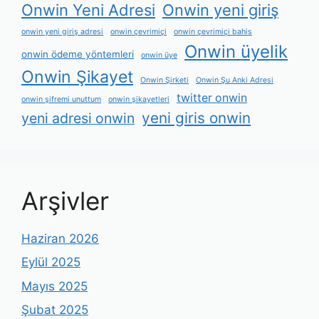
Onwin Yeni Adresi
Onwin yeni giriş
onwin yeni giriş adresi
onwin çevrimiçi
onwin çevrimiçi bahis
Onwin üyelik
onwin ödeme yöntemleri
onwin üye
Onwin Şikayet
Onwin Şirketi
Onwin Şu Anki Adresi
twitter onwin
onwin şifremi unuttum
onwin şikayetleri
yeni giris onwin
yeni adresi onwin
Arşivler
Haziran 2026
Eylül 2025
Mayıs 2025
Şubat 2025