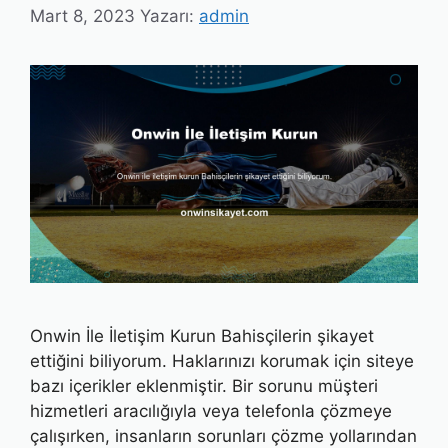
Mart 8, 2023
Yazarı:
admin
Onwin İle İletişim Kurun Bahisçilerin şikayet
ettiğini biliyorum. Haklarınızı korumak için siteye
bazı içerikler eklenmiştir. Bir sorunu müşteri
hizmetleri aracılığıyla veya telefonla çözmeye
çalışırken, insanların sorunları çözme yollarından