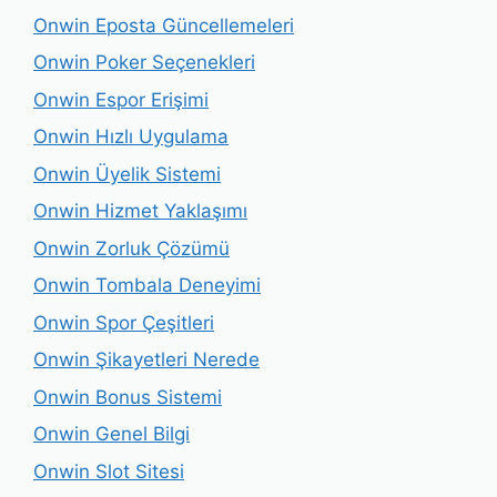
Onwin Eposta Güncellemeleri
Onwin Poker Seçenekleri
Onwin Espor Erişimi
Onwin Hızlı Uygulama
Onwin Üyelik Sistemi
Onwin Hizmet Yaklaşımı
Onwin Zorluk Çözümü
Onwin Tombala Deneyimi
Onwin Spor Çeşitleri
Onwin Şikayetleri Nerede
Onwin Bonus Sistemi
Onwin Genel Bilgi
Onwin Slot Sitesi