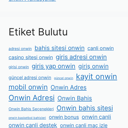
Etiket Bulutu
bahis sitesi onwin
canli onwin
adresi onwin
giris adresi onwin
casino sitesi onwin
giris yap onwin
giriş onwin
girisi onwin
kayit onwin
güncel adresi onwin
güncel onwin
mobil onwin
Onwin Adres
Onwin Adresi
Onwin Bahis
Onwin bahis sitesi
Onwin Bahis Seçenekleri
onwin canli
onwin bonus
onwin basketbol bahisleri
onwin canli destek
onwin canli maç izle