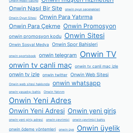
Onwin mobil casino
Onwin Nasıl Bir Site
onwin oyun seçenekleri
Onwin Para Yatırma
Onwin Oyun Sitesi
Onwin Promosyon
Onwin Para Çekme
Onwin Sitesi
onwin promosyon kodu
Onwin Spor Bahisleri
Onwin Sosyal Medya
Onwin TV
onwin telegram
onwin sportsbook
onwin tv canli maç
onwin tv canli maç izle
onwin tv izle
Onwin Web Sitesi
onwin twitter
onwin whatsapp
Onwin web sitesi hakkında
onwin yasadışı bahis
Onwin Yatırım
Onwin Yeni Adres
Onwin Yeni Adresi
Onwin yeni giriş
onwin yeni giriş adresi
onwin çevrimiçi
onwin çevrimiçi bahis
Onwin üyelik
onwin ödeme yöntemleri
onwin üye