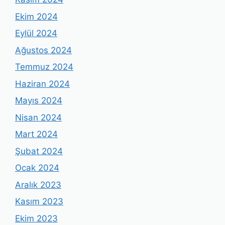
Ekim 2024
Eylül 2024
Ağustos 2024
Temmuz 2024
Haziran 2024
Mayıs 2024
Nisan 2024
Mart 2024
Şubat 2024
Ocak 2024
Aralık 2023
Kasım 2023
Ekim 2023