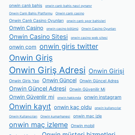
onwin canlı bahis
onwin canlı bahis nasıl oynanır
Onwin Canlı Bahis Platformu
Onwin canlı casino
Onwin Canlı Casino Oyunları
onwin canlı spor bahisleri
Onwin Casino
onwin casino bölümü
Onwin Casino Oyunları
Onwin Casino Sitesi
onwin casino web sitesi
onwin giris twitter
onwin com
Onwin Giriş
Onwin Giriş Adresi
Onwin Girişi
Onwin Güncel
Onwin Giriş Yap
Onwin Güncel Adres
Onwin Güncel Adresi
Onwin Güvenilir Mi
Onwin Güvenlir mi
onwin instagram
onwin hakkında
Onwin kayıt
onwin kaç oldu
onwin kullanıcılar
onwin maç izle
Onwin Kullanıcıları
Onwin kumarhanesi
onwin maç izleme
Onwin mobil
Onwin müşteri hizmetleri