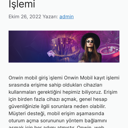
İşlemi
Ekim 26, 2022
Yazarı:
admin
Onwin mobil giriş i̇şlemi Onwin Mobil kayıt işlemi
sırasında erişime sahip oldukları cihazları
kullanmaları gerektiğini hepimiz biliyoruz. Erişim
için birden fazla cihazı açmak, genel hesap
güvenliğinizle ilgili sorunlara neden olabilir.
Müşteri desteği, mobil erişim aşamasında
oturum açma sorununun yöntem bağlamını
aşmak için her adımı atmıştır. Onwin, web