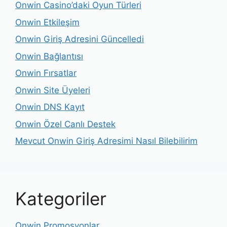
Onwin Casino’daki Oyun Türleri
Onwin Etkileşim
Onwin Giriş Adresini Güncelledi
Onwin Bağlantısı
Onwin Fırsatlar
Onwin Site Üyeleri
Onwin DNS Kayıt
Onwin Özel Canlı Destek
Mevcut Onwin Giriş Adresimi Nasıl Bilebilirim
Kategoriler
Onwin Promosyonlar