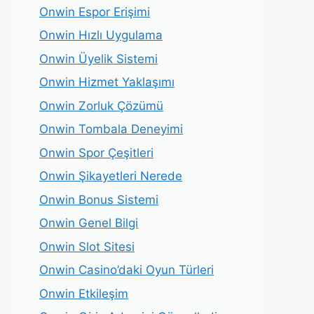
Onwin Espor Erişimi
Onwin Hızlı Uygulama
Onwin Üyelik Sistemi
Onwin Hizmet Yaklaşımı
Onwin Zorluk Çözümü
Onwin Tombala Deneyimi
Onwin Spor Çeşitleri
Onwin Şikayetleri Nerede
Onwin Bonus Sistemi
Onwin Genel Bilgi
Onwin Slot Sitesi
Onwin Casino’daki Oyun Türleri
Onwin Etkileşim