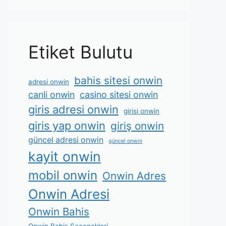
Etiket Bulutu
bahis sitesi onwin
adresi onwin
canli onwin
casino sitesi onwin
giris adresi onwin
girisi onwin
giris yap onwin
giriş onwin
güncel adresi onwin
güncel onwin
kayit onwin
mobil onwin
Onwin Adres
Onwin Adresi
Onwin Bahis