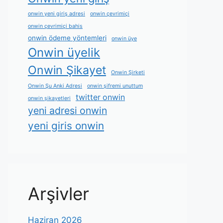
onwin yeni giriş adresi
onwin çevrimiçi
onwin çevrimiçi bahis
onwin ödeme yöntemleri
onwin üye
Onwin üyelik
Onwin Şikayet
Onwin Şirketi
Onwin Şu Anki Adresi
onwin şifremi unuttum
twitter onwin
onwin şikayetleri
yeni adresi onwin
yeni giris onwin
Arşivler
Haziran 2026