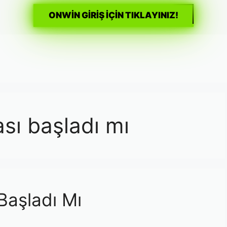
ONWİN GİRİŞ İÇİN TIKLAYINIZ!
sı başladı mı
Başladı Mı