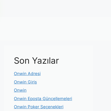
Son Yazılar
Onwin Adresi
Onwin Giriş
Onwin
Onwin Eposta Güncellemeleri
Onwin Poker Seçenekleri