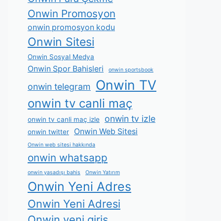
Onwin Promosyon
onwin promosyon kodu
Onwin Sitesi
Onwin Sosyal Medya
Onwin Spor Bahisleri
onwin sportsbook
Onwin TV
onwin telegram
onwin tv canli maç
onwin tv izle
onwin tv canli maç izle
Onwin Web Sitesi
onwin twitter
Onwin web sitesi hakkında
onwin whatsapp
onwin yasadışı bahis
Onwin Yatırım
Onwin Yeni Adres
Onwin Yeni Adresi
Onwin yeni giriş