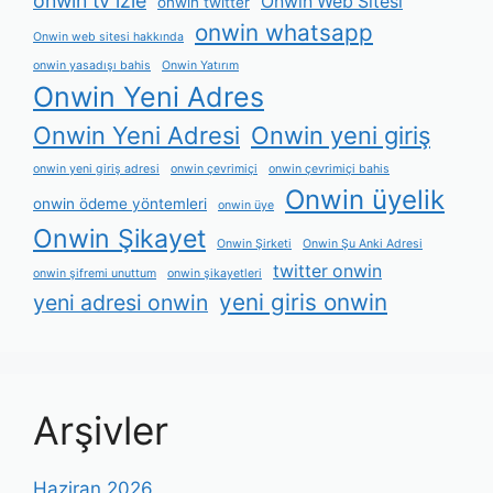
onwin tv izle
Onwin Web Sitesi
onwin twitter
onwin whatsapp
Onwin web sitesi hakkında
onwin yasadışı bahis
Onwin Yatırım
Onwin Yeni Adres
Onwin Yeni Adresi
Onwin yeni giriş
onwin yeni giriş adresi
onwin çevrimiçi
onwin çevrimiçi bahis
Onwin üyelik
onwin ödeme yöntemleri
onwin üye
Onwin Şikayet
Onwin Şirketi
Onwin Şu Anki Adresi
twitter onwin
onwin şifremi unuttum
onwin şikayetleri
yeni giris onwin
yeni adresi onwin
Arşivler
Haziran 2026