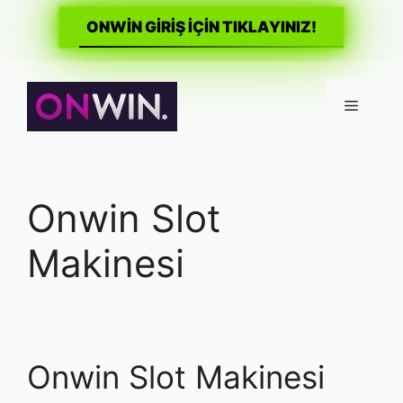
ONWİN GİRİŞ İÇİN TIKLAYINIZ!
İçeriğe
atla
Menü
Onwin Slot
Makinesi
Onwin Slot Makinesi