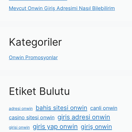
Mevcut Onwin Giriş Adresimi Nasıl Bilebilirim
Kategoriler
Onwin Promosyonlar
Etiket Bulutu
bahis sitesi onwin
canli onwin
adresi onwin
giris adresi onwin
casino sitesi onwin
giris yap onwin
giriş onwin
girisi onwin