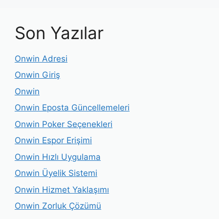
Son Yazılar
Onwin Adresi
Onwin Giriş
Onwin
Onwin Eposta Güncellemeleri
Onwin Poker Seçenekleri
Onwin Espor Erişimi
Onwin Hızlı Uygulama
Onwin Üyelik Sistemi
Onwin Hizmet Yaklaşımı
Onwin Zorluk Çözümü