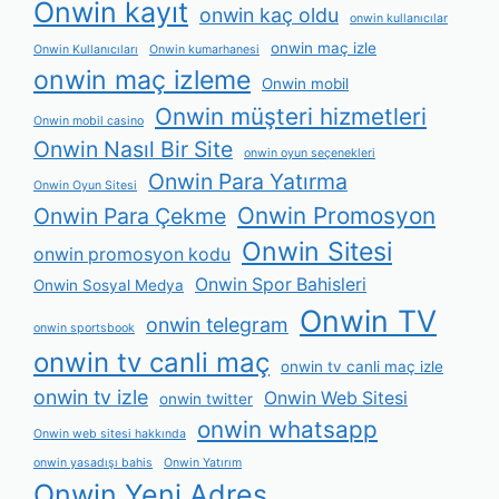
Onwin kayıt
onwin kaç oldu
onwin kullanıcılar
onwin maç izle
Onwin Kullanıcıları
Onwin kumarhanesi
onwin maç izleme
Onwin mobil
Onwin müşteri hizmetleri
Onwin mobil casino
Onwin Nasıl Bir Site
onwin oyun seçenekleri
Onwin Para Yatırma
Onwin Oyun Sitesi
Onwin Promosyon
Onwin Para Çekme
Onwin Sitesi
onwin promosyon kodu
Onwin Spor Bahisleri
Onwin Sosyal Medya
Onwin TV
onwin telegram
onwin sportsbook
onwin tv canli maç
onwin tv canli maç izle
onwin tv izle
Onwin Web Sitesi
onwin twitter
onwin whatsapp
Onwin web sitesi hakkında
onwin yasadışı bahis
Onwin Yatırım
Onwin Yeni Adres