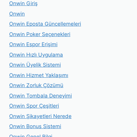
Onwin Giriş
Onwin
Onwin Eposta Güncellemeleri
Onwin Poker Seçenekleri
Onwin Espor Erişimi
Onwin Hızlı Uygulama
Onwin Üyelik Sistemi
Onwin Hizmet Yaklaşımı
Onwin Zorluk Çözümü
Onwin Tombala Deneyimi
Onwin Spor Çeşitleri
Onwin Şikayetleri Nerede
Onwin Bonus Sistemi
Onwin Genel Bilgi