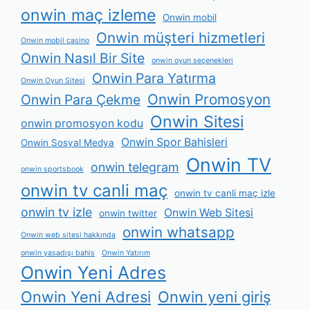
onwin maç izleme
Onwin mobil
Onwin müşteri hizmetleri
Onwin mobil casino
Onwin Nasıl Bir Site
onwin oyun seçenekleri
Onwin Para Yatırma
Onwin Oyun Sitesi
Onwin Promosyon
Onwin Para Çekme
Onwin Sitesi
onwin promosyon kodu
Onwin Spor Bahisleri
Onwin Sosyal Medya
Onwin TV
onwin telegram
onwin sportsbook
onwin tv canli maç
onwin tv canli maç izle
onwin tv izle
Onwin Web Sitesi
onwin twitter
onwin whatsapp
Onwin web sitesi hakkında
onwin yasadışı bahis
Onwin Yatırım
Onwin Yeni Adres
Onwin Yeni Adresi
Onwin yeni giriş