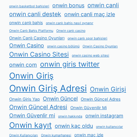
onwin canli
onwin bonus
onwin basketbol bahisleri
onwin canli destek
onwin canli maç izle
onwin canlı bahis
onwin canlı bahis nasıl oynanır
Onwin Canlı Bahis Platformu
Onwin canlı casino
Onwin Canlı Casino Oyunları
onwin canlı spor bahisleri
Onwin Casino
onwin casino bölümü
Onwin Casino Oyunları
Onwin Casino Sitesi
onwin casino web sitesi
onwin giris twitter
onwin com
Onwin Giriş
Onwin Giriş Adresi
Onwin Girişi
Onwin Güncel
Onwin Giriş Yap
Onwin Güncel Adres
Onwin Güncel Adresi
Onwin Güvenilir Mi
Onwin Güvenlir mi
onwin instagram
onwin hakkında
Onwin kayıt
onwin kaç oldu
onwin kullanıcılar
onwin maç izle
Onwin Kullanıcıları
Onwin kumarhanesi