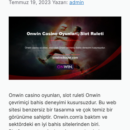
Temmuz 19, 2023
Yazarı:
admin
Onwin casino oyunları, slot ruleti Onwin
çevrimiçi bahis deneyimi kusursuzdur. Bu web
sitesi benzersiz bir tasarıma ve çok temiz bir
görünüme sahiptir. Onwin.com’a baktım ve
sektördeki en iyi bahis sitelerinden biri.